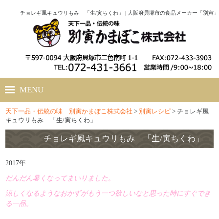
チョレギ風キュウリもみ 「生/寅ちくわ」 | 大阪府貝塚市の食品メーカー「別寅」
MENU
天下一品・伝統の味 別寅かまぼこ株式会社
>
別寅レシピ
>
チョレギ風
ホーム
キュウリもみ 「生/寅ちくわ」
会社概要
チョレギ風キュウリもみ 「生/寅ちくわ」
別寅かまぼこのこだわり
2017年
だんだん暑くなってまいりました。
商品紹介
涼しくなるようなおかずがもう一つ欲しいなと思った時にすぐでき
る一品。
別寅レシピ