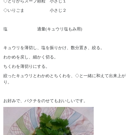
◇とりがらスープ顆粒 小さじ１
◇いりごま 小さじ２
塩 適量(キュウリ塩もみ用)
キュウリを薄切し、塩を振りかけ、数分置き、絞る。
わかめを戻し、細かく切る。
ちくわを薄切りにする。
絞ったキュウリとわかめとちくわを、◇と一緒に和えて出来上が
り。
お好みで、パクチをのせてもおいしいです。