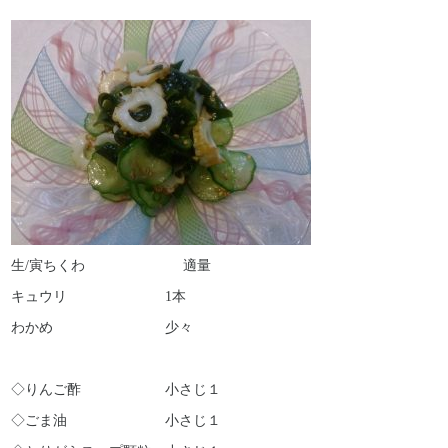
採用情報
よくある質問
生/寅ちくわ 適量
キュウリ 1本
わかめ 少々
◇りんご酢 小さじ１
◇ごま油 小さじ１