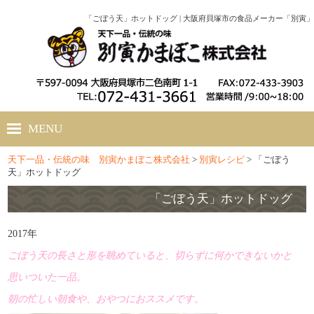
「ごぼう天」ホットドッグ | 大阪府貝塚市の食品メーカー「別寅」
MENU
天下一品・伝統の味 別寅かまぼこ株式会社
>
別寅レシピ
>
「ごぼう
ホーム
天」ホットドッグ
会社概要
「ごぼう天」ホットドッグ
別寅かまぼこのこだわり
2017年
ごぼう天の長さと形を眺めていると、切らずに何かできないかと
商品紹介
思いついた一品。
別寅レシピ
朝の忙しい朝食や、おやつにおススメです。