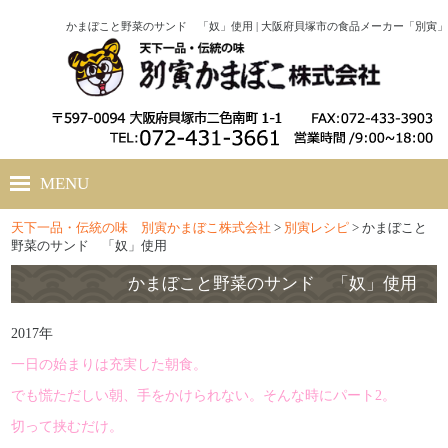
かまぼこと野菜のサンド 「奴」使用 | 大阪府貝塚市の食品メーカー「別寅」
MENU
天下一品・伝統の味 別寅かまぼこ株式会社
>
別寅レシピ
>
かまぼこと
ホーム
野菜のサンド 「奴」使用
会社概要
かまぼこと野菜のサンド 「奴」使用
別寅かまぼこのこだわり
2017年
一日の始まりは充実した朝食。
商品紹介
でも慌ただしい朝、手をかけられない。そんな時にパート2。
別寅レシピ
切って挟むだけ。