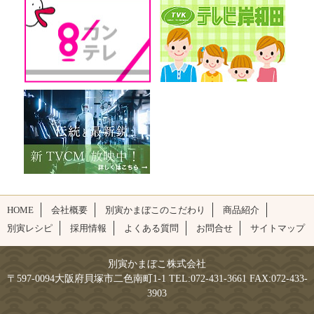
HOME
会社概要
別寅かまぼこのこだわり
商品紹介
別寅レシピ
採用情報
よくある質問
お問合せ
サイトマップ
別寅かまぼこ株式会社
〒597-0094大阪府貝塚市二色南町1-1 TEL:072-431-3661 FAX:072-433-
3903