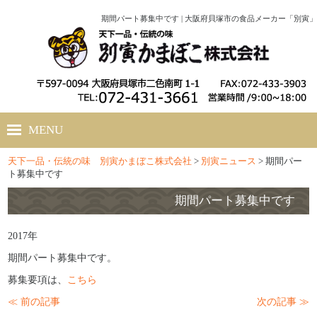
期間パート募集中です | 大阪府貝塚市の食品メーカー「別寅」
MENU
天下一品・伝統の味 別寅かまぼこ株式会社
>
別寅ニュース
>
期間パー
ホーム
ト募集中です
会社概要
期間パート募集中です
別寅かまぼこのこだわり
2017年
期間パート募集中です。
商品紹介
募集要項は、
こちら
別寅レシピ
≪ 前の記事
次の記事 ≫